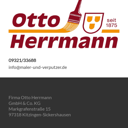
09321/33688
info@maler-und-verputzer.de
Firma Otto Herrmann
GmbH & Co. KG
Markgrafenstraße 15
97318 Kitzingen-Sickershausen